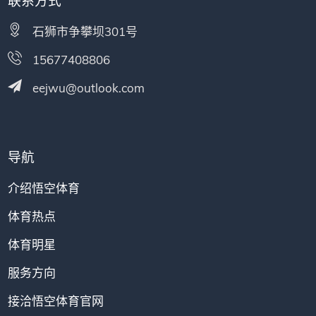
联系方式
石狮市争攀坝301号
15677408806
eejwu@outlook.com
导航
介绍悟空体育
体育热点
体育明星
服务方向
接洽悟空体育官网