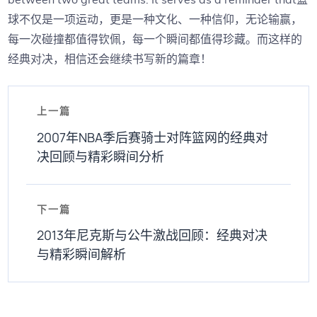
球不仅是一项运动，更是一种文化、一种信仰，无论输赢，
每一次碰撞都值得钦佩，每一个瞬间都值得珍藏。而这样的
经典对决，相信还会继续书写新的篇章！
上一篇
2007年NBA季后赛骑士对阵篮网的经典对
决回顾与精彩瞬间分析
下一篇
2013年尼克斯与公牛激战回顾：经典对决
与精彩瞬间解析