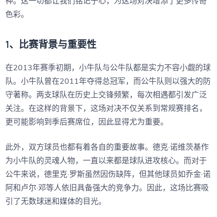
神。这一切都让我们铭记于心，为这场对决增添了更多传奇
色彩。
1、比赛背景与重要性
在2013年赛季初期，小牛队与公牛队都是实力不容小觑的球
队。小牛队曾在2011年夺得总冠军，而公牛队则以强大的防
守著称。两支球队在历史上交锋频繁，每次相遇都引发广泛
关注。在这样的背景下，这场对决不仅关系到常规赛排名，
更可能影响到季后赛席位，因此显得尤为重要。
此外，双方球员也都有着各自的重要故事。德克·诺维茨基作
为小牛队的灵魂人物，一直以来都是球队进攻核心。而对于
公牛来说，德里克·罗斯虽然因伤缺阵，但其他球员如乔金·诺
阿和卢尔·邓等人依旧具备强大的竞争力。因此，这场比赛吸
引了无数球迷和媒体的目光。