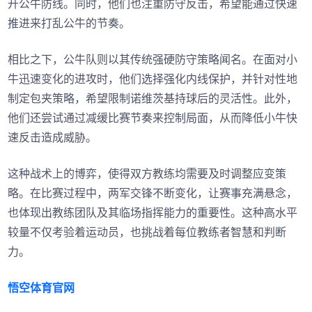
开公牛防线。同时，他们也注重防守反击，希望能通过快速
推进来打乱公牛的节奏。
相比之下，公牛队则以其传统强硬防守策略闻名。在面对小
牛迅速变化的进攻时，他们选择强化内线保护，并针对性地
制定包夹策略，希望限制诺维茨基持球后的灵活性。此外，
他们还尝试通过减缓比赛节奏来控制局面，从而降低小牛快
速反击造成威胁。
这种战术上的博弈，使得双方教练均需要及时调整应变策
略。在比赛过程中，两军交锋不断变化，让赛事充满悬念，
也体现出教练团队及其临场指挥能力的重要性。这种高水平
较量不仅考验着运动员，也挑战着每位教练者智慧和判断
力。
悟空体育官网