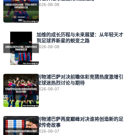
2026-08-08
加维的成长历程与未来展望：从年轻天才
到足球界新星的蜕变之路
2026-08-08
利物浦巴萨对决前瞻体彩竞猜热度激增引
发球迷热烈讨论与期待
2026-08-07
利物浦巴萨再度巅峰对决谁将创造新的足
球传奇故事
2026-08-07