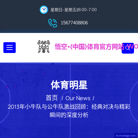
星期日-星期五||8:00-7:00
15677408806
体育明星
首页
Our News
2013年小牛队与公牛队激战回顾：经典对决与精彩
瞬间的深度分析