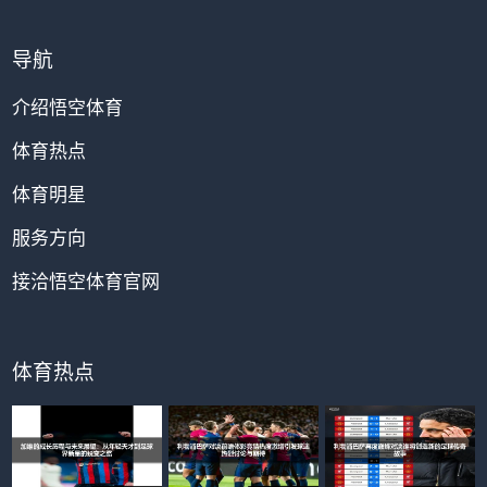
导航
介绍悟空体育
体育热点
体育明星
服务方向
接洽悟空体育官网
体育热点