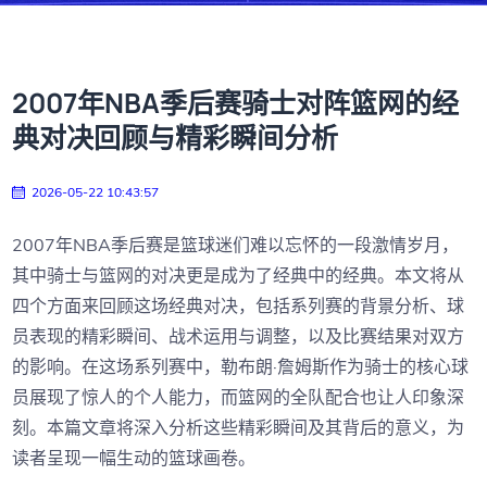
2007年NBA季后赛骑士对阵篮网的经
典对决回顾与精彩瞬间分析
2026-05-22 10:43:57
2007年NBA季后赛是篮球迷们难以忘怀的一段激情岁月，
其中骑士与篮网的对决更是成为了经典中的经典。本文将从
四个方面来回顾这场经典对决，包括系列赛的背景分析、球
员表现的精彩瞬间、战术运用与调整，以及比赛结果对双方
的影响。在这场系列赛中，勒布朗·詹姆斯作为骑士的核心球
员展现了惊人的个人能力，而篮网的全队配合也让人印象深
刻。本篇文章将深入分析这些精彩瞬间及其背后的意义，为
读者呈现一幅生动的篮球画卷。