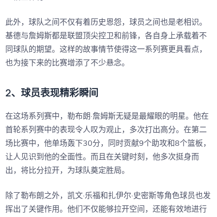
此外，球队之间不仅有着历史恩怨，球员之间也是老相识。
基德与詹姆斯都是联盟顶尖控卫和前锋，各自身上承载着不
同球队的期望。这样的故事情节使得这一系列赛更具看点，
也为接下来的比赛增添了不少悬念。
2、球员表现精彩瞬间
在这场系列赛中，勒布朗·詹姆斯无疑是最耀眼的明星。他在
首轮系列赛中的表现令人叹为观止，多次打出高分。在第二
场比赛中，他单场轰下30分，同时贡献9个助攻和8个篮板，
让人见识到他的全面性。而且在关键时刻，他多次挺身而
出，将比分拉开，为球队奠定胜局。
除了勒布朗之外，凯文·乐福和扎伊尔·史密斯等角色球员也发
挥出了关键作用。他们不仅能够拉开空间，还能有效地进行