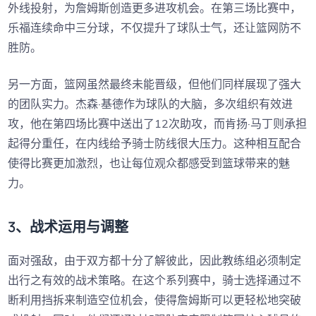
外线投射，为詹姆斯创造更多进攻机会。在第三场比赛中，
乐福连续命中三分球，不仅提升了球队士气，还让篮网防不
胜防。
另一方面，篮网虽然最终未能晋级，但他们同样展现了强大
的团队实力。杰森·基德作为球队的大脑，多次组织有效进
攻，他在第四场比赛中送出了12次助攻，而肯扬·马丁则承担
起得分重任，在内线给予骑士防线很大压力。这种相互配合
使得比赛更加激烈，也让每位观众都感受到篮球带来的魅
力。
3、战术运用与调整
面对强敌，由于双方都十分了解彼此，因此教练组必须制定
出行之有效的战术策略。在这个系列赛中，骑士选择通过不
断利用挡拆来制造空位机会，使得詹姆斯可以更轻松地突破