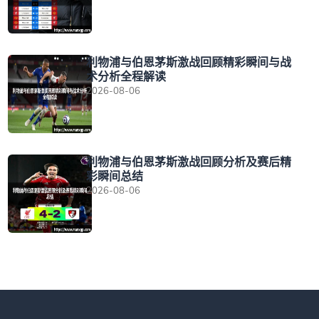
利物浦与伯恩茅斯激战回顾精彩瞬间与战
术分析全程解读
2026-08-06
利物浦与伯恩茅斯激战回顾分析及赛后精
彩瞬间总结
2026-08-06