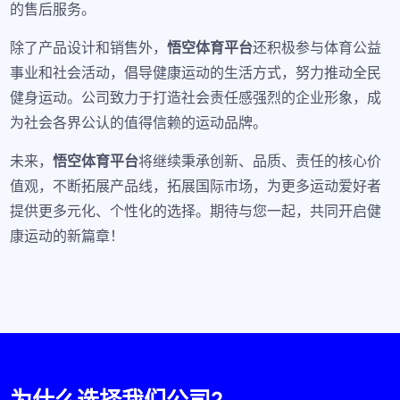
的售后服务。
除了产品设计和销售外，
悟空体育平台
还积极参与体育公益
事业和社会活动，倡导健康运动的生活方式，努力推动全民
健身运动。公司致力于打造社会责任感强烈的企业形象，成
为社会各界公认的值得信赖的运动品牌。
未来，
悟空体育平台
将继续秉承创新、品质、责任的核心价
值观，不断拓展产品线，拓展国际市场，为更多运动爱好者
提供更多元化、个性化的选择。期待与您一起，共同开启健
康运动的新篇章！
为什么选择我们公司?