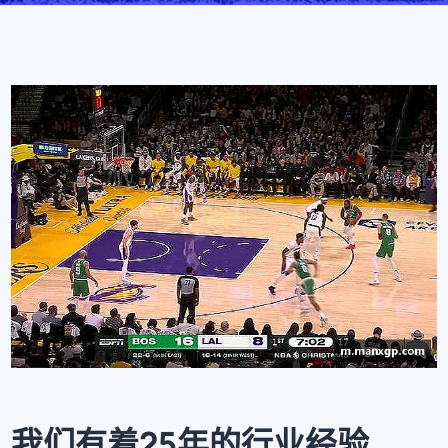
我们有着25年的行业经验