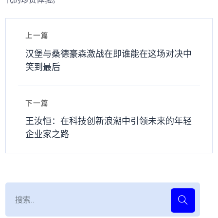
上一篇
汉堡与桑德豪森激战在即谁能在这场对决中
笑到最后
下一篇
王汝恒：在科技创新浪潮中引领未来的年轻
企业家之路