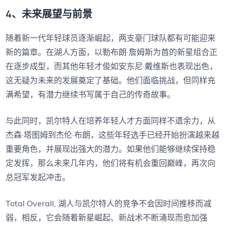
4、未来展望与前景
随着新一代年轻球员逐渐崛起，两支豪门球队都有可能迎来
新的篇章。在湖人方面，以勒布朗·詹姆斯为首的新星组合正
在逐步成型，而其他年轻才俊如安东尼·戴维斯也表现出色，
这无疑为未来的发展奠定了基础。他们面临挑战，但同样充
满希望，有潜力继续书写属于自己的传奇故事。
与此同时，凯尔特人在培养年轻人才方面同样不遗余力，从
杰森·塔图姆到杰伦·布朗，这些年轻选手已经开始扮演越来越
重要角色，并展现出强大的潜力。如果他们能够继续保持稳
定发挥，那么未来几年内，他们将有机会重回巅峰，再次向
总冠军发起冲击。
Total Overall, 湖人与凯尔特人的竞争不会因时间推移而减
弱，相反，它会随着新星崛起、新战术不断涌现而愈加强