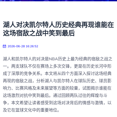
湖人对决凯尔特人历史经典再现谁能在
这场宿敌之战中笑到最后
2026-06-28 16:26:52
湖人和凯尔特人的对决是NBA历史上最为经典的宿敌之战之
一。两支球队不仅在赛场上多次交锋，更是在历史长河中形
成了深厚的竞争关系。本文将从四个方面深入探讨这场经典
再现的宿敌之战，分析湖人与凯尔特人在球队历史、球员影
响力、比赛风格及未来展望等方面的较量，试图揭示谁能在
这场激烈对抗中笑到最后。通过回顾两队过往的辉煌与斗
争，本文希望让读者感受到这场对决背后的情感与激情，以
及它在篮球文化中的重要地位。