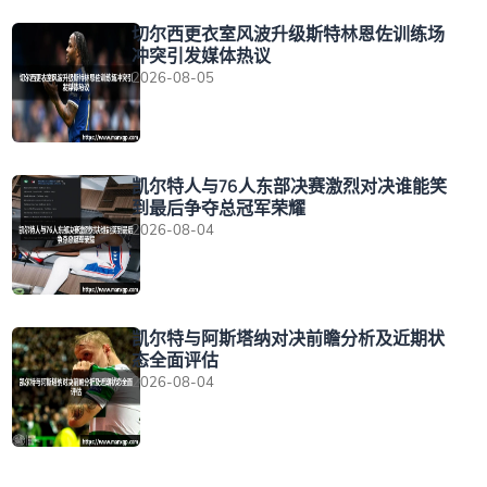
切尔西更衣室风波升级斯特林恩佐训练场
冲突引发媒体热议
2026-08-05
凯尔特人与76人东部决赛激烈对决谁能笑
到最后争夺总冠军荣耀
2026-08-04
凯尔特与阿斯塔纳对决前瞻分析及近期状
态全面评估
2026-08-04