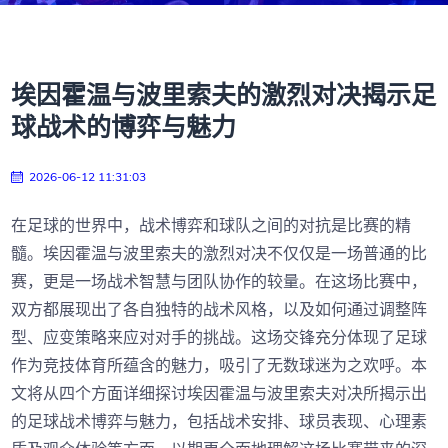
埃因霍温与波里索夫的激烈对决揭示足
球战术的博弈与魅力
2026-06-12 11:31:03
在足球的世界中，战术博弈和球队之间的对抗是比赛的精
髓。埃因霍温与波里索夫的激烈对决不仅仅是一场普通的比
赛，更是一场战术智慧与团队协作的较量。在这场比赛中，
双方都展现出了各自独特的战术风格，以及如何通过调整阵
型、应变策略来应对对手的挑战。这场交锋充分体现了足球
作为竞技体育所蕴含的魅力，吸引了无数球迷为之欢呼。本
文将从四个方面详细探讨埃因霍温与波里索夫对决所揭示出
的足球战术博弈与魅力，包括战术安排、球员表现、心理素