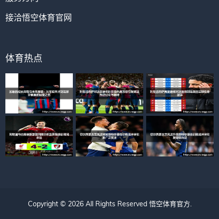
接洽悟空体育官网
体育热点
Copyright © 2026 All Rights Reserved
悟空体育官方
.