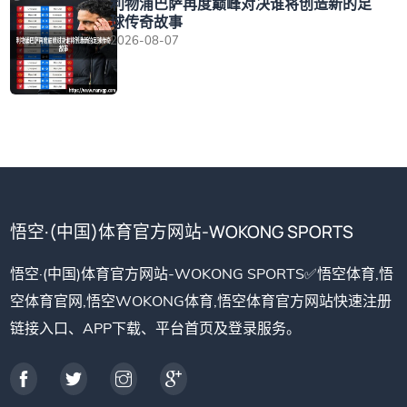
利物浦巴萨再度巅峰对决谁将创造新的足
球传奇故事
2026-08-07
悟空·(中国)体育官方网站-WOKONG SPORTS
悟空·(中国)体育官方网站-WOKONG SPORTS✅悟空体育,悟
空体育官网,悟空WOKONG体育,悟空体育官方网站快速注册
链接入口、APP下载、平台首页及登录服务。