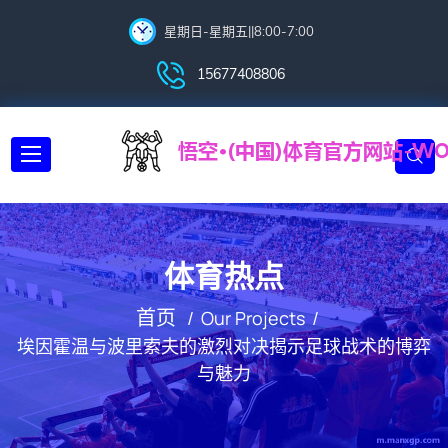
星期日-星期五||8:00-7:00
15677408806
体育热点
首页
Our Projects
埃因霍温与波里索夫的激烈对决揭示足球战术的博弈
与魅力