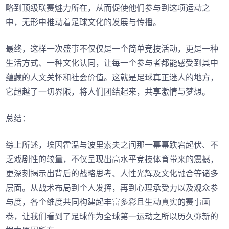
略到顶级联赛魅力所在，从而促使他们参与到这项运动之
中，无形中推动着足球文化的发展与传播。
最终，这样一次盛事不仅仅是一个简单竞技活动，更是一种
生活方式、一种文化认同，让每一个参与者都能感受到其中
蕴藏的人文关怀和社会价值。这就是足球真正迷人的地方，
它超越了一切界限，将人们团结起来，共享激情与梦想。
总结：
综上所述，埃因霍温与波里索夫之间那一幕幕跌宕起伏、不
乏戏剧性的较量，不仅呈现出高水平竞技体育带来的震撼，
更深刻揭示出背后的战略思考、人性光辉及文化融合等诸多
层面。从战术布局到个人发挥，再到心理承受力以及观众参
与度，各个维度共同构建起丰富多彩且生动真实的赛事画
卷，让我们看到了足球作为全球第一运动之所以历久弥新的