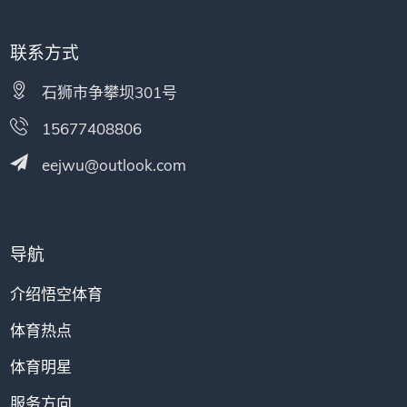
联系方式
石狮市争攀坝301号
15677408806
eejwu@outlook.com
导航
介绍悟空体育
体育热点
体育明星
服务方向