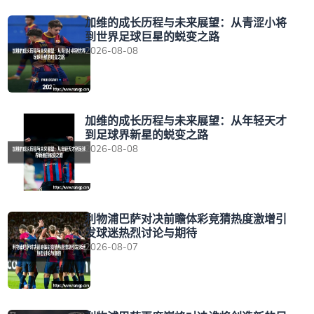
加维的成长历程与未来展望：从青涩小将
到世界足球巨星的蜕变之路
2026-08-08
加维的成长历程与未来展望：从年轻天才
到足球界新星的蜕变之路
2026-08-08
利物浦巴萨对决前瞻体彩竞猜热度激增引
发球迷热烈讨论与期待
2026-08-07