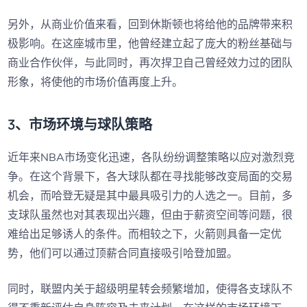
另外，从商业价值来看，回到休斯顿也将给他的品牌带来积
极影响。在这座城市里，他曾经建立起了庞大的粉丝基础与
商业合作伙伴，与此同时，再次捍卫自己曾经效力过的团队
形象，将使他的市场价值再度上升。
3、市场环境与球队策略
近年来NBA市场变化迅速，各队纷纷调整策略以应对激烈竞
争。在这个背景下，各大球队都在寻找能够改变局面的交易
机会，而哈登无疑是其中最具吸引力的人选之一。目前，多
支球队虽然也对其表现出兴趣，但由于薪资空间等问题，很
难给出足够诱人的条件。而相较之下，火箭则具备一定优
势，他们可以通过顶薪合同直接吸引哈登加盟。
同时，联盟内关于超级明星转会频繁增加，使得各支球队不