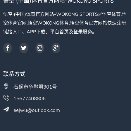
悟空·(中国)体育官方网站-WOKONG SPORTS
悟空·(中国)体育官方网站-WOKONG SPORTS✅悟空体育,悟
空体育官网,悟空WOKONG体育,悟空体育官方网站快速注册
链接入口、APP下载、平台首页及登录服务。
联系方式
石狮市争攀坝301号
15677408806
eejwu@outlook.com