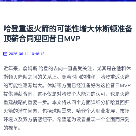
哈登重返火箭的可能性增大休斯顿准备
顶薪合同迎回昔日MVP
2026-06-11 10:48:12
近年来，詹姆斯·哈登的去向一直备受关注，尤其是在他和休
斯顿火箭队之间的关系上。随着时间的推移，哈登重返火箭
的可能性逐渐增大。休斯顿方面已经准备好为这位昔日MVP
提供顶薪合同，这不仅是对哈登个人能力的认可，也是火箭
重建战略的重要一步。本文将从四个方面详细分析哈登回归
火箭的潜在因素，包括球队需求、哈登个人职业发展、市场
环境以及双方情感纽带，希望能为读者呈现一个全面而深刻
的视角。