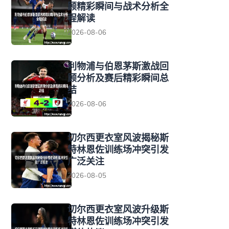
顾精彩瞬间与战术分析全
程解读
2026-08-06
利物浦与伯恩茅斯激战回
顾分析及赛后精彩瞬间总
结
2026-08-06
切尔西更衣室风波揭秘斯
特林恩佐训练场冲突引发
广泛关注
2026-08-05
切尔西更衣室风波升级斯
特林恩佐训练场冲突引发