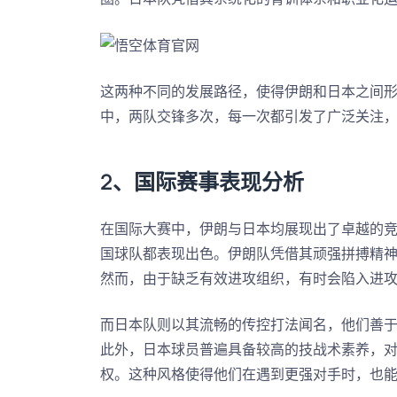
这两种不同的发展路径，使得伊朗和日本之间
中，两队交锋多次，每一次都引发了广泛关注
2、国际赛事表现分析
在国际大赛中，伊朗与日本均展现出了卓越的
国球队都表现出色。伊朗队凭借其顽强拼搏精
然而，由于缺乏有效进攻组织，有时会陷入进
而日本队则以其流畅的传控打法闻名，他们善
此外，日本球员普遍具备较高的技战术素养，
权。这种风格使得他们在遇到更强对手时，也