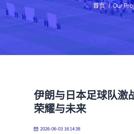
首页
Our Pro
伊朗与日本足球队激
荣耀与未来
2026-06-03 16:14:38