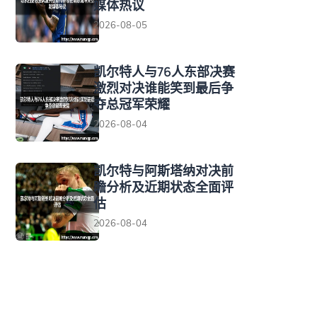
媒体热议
2026-08-05
凯尔特人与76人东部决赛
激烈对决谁能笑到最后争
夺总冠军荣耀
2026-08-04
凯尔特与阿斯塔纳对决前
瞻分析及近期状态全面评
估
2026-08-04