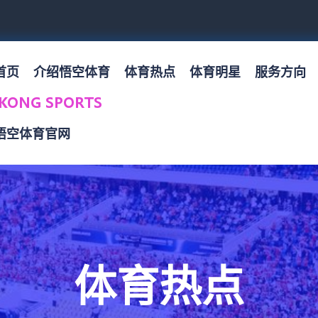
首页
介绍悟空体育
体育热点
体育明星
服务方向
悟空体育官网
体育热点