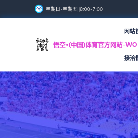
星期日-星期五||8:00-7:00
网站
接洽