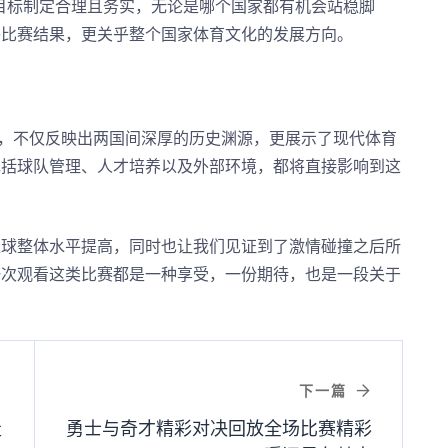
内目标制定合理且务实，无论是哪个国家都有机会站稳脚
乎比赛结果，更关乎整个国家体育文化的发展方向。
面，不仅反映出两国间深厚的历史渊源，更展示了现代体育
包括球队管理、人才培养以及外部环境，都将直接影响到这
足球整体水平提高，同时也让我们见证到了激情碰撞之后所
一次观看这类比赛都是一种享受，一份期待，也是一段关于
下一篇
走
勇士与奇才精彩对决回放全场比赛精彩