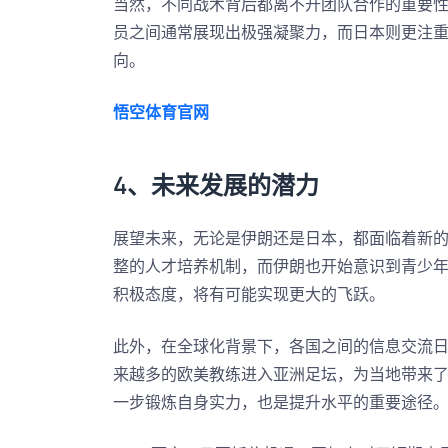
当然，不同战术背后都离不开团队合作的重要
员之间通常展现出极强凝聚力，而日本则更注
向。
悟空体育官网
4、未来发展的潜力
展望未来，无论是伊朗还是日本，都面临着新
整的人才培养机制，而伊朗也开始意识到青少
积极态度，将有可能实现更大的飞跃。
此外，在全球化背景下，各国之间的信息交流
来越多的欧美教练进入亚洲足坛，为当地带来
一步锻炼自身实力，也是提升水平的重要途径