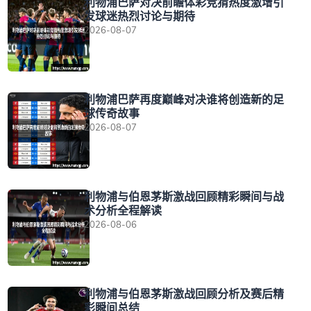
利物浦巴萨对决前瞻体彩竞猜热度激增引
发球迷热烈讨论与期待
2026-08-07
利物浦巴萨再度巅峰对决谁将创造新的足
球传奇故事
2026-08-07
利物浦与伯恩茅斯激战回顾精彩瞬间与战
术分析全程解读
2026-08-06
利物浦与伯恩茅斯激战回顾分析及赛后精
彩瞬间总结