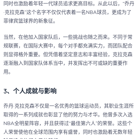
同时也激励着年轻一代球员追求更高目标。从此以后，“乔丹
·克拉克森”这个名字不仅仅代表着一名NBA球员，更成为了
菲律宾篮球界的新象征。
当然，在他加入国家队后，一些挑战也随之而来。不同于常
规联赛，在国际大赛中，每个对手都充满实力，而团队配合
则显得格外重要。但凭借着坚定意志和丰富经验，克拉克森
逐渐融入到国家队体系当中，并发挥出不可或缺的重要作
用。
3、个人成就与影响
乔丹·克拉克森不仅是一名优秀的篮球运动员，其职业生涯所
取得的一系列成就也彰显了他的努力与才华。他曾多次入选
NBA全明星阵容，并且获得过“最佳第六人”的荣誉。这些个
人荣誉使他在全球范围内享有盛誉，同时也激励着无数年轻