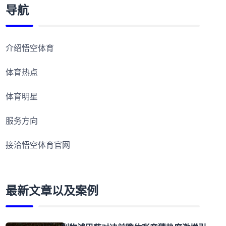
导航
介绍悟空体育
体育热点
体育明星
服务方向
接洽悟空体育官网
最新文章以及案例