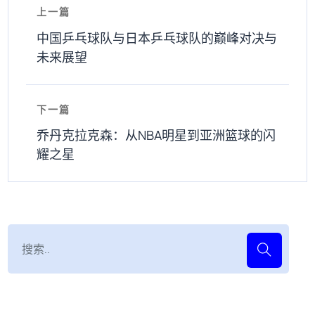
上一篇
中国乒乓球队与日本乒乓球队的巅峰对决与
未来展望
下一篇
乔丹克拉克森：从NBA明星到亚洲篮球的闪
耀之星