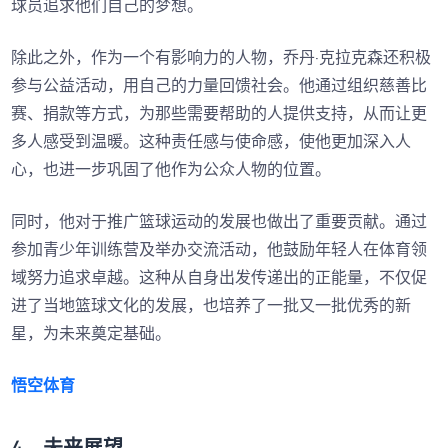
球员追求他们自己的梦想。
除此之外，作为一个有影响力的人物，乔丹·克拉克森还积极
参与公益活动，用自己的力量回馈社会。他通过组织慈善比
赛、捐款等方式，为那些需要帮助的人提供支持，从而让更
多人感受到温暖。这种责任感与使命感，使他更加深入人
心，也进一步巩固了他作为公众人物的位置。
同时，他对于推广篮球运动的发展也做出了重要贡献。通过
参加青少年训练营及举办交流活动，他鼓励年轻人在体育领
域努力追求卓越。这种从自身出发传递出的正能量，不仅促
进了当地篮球文化的发展，也培养了一批又一批优秀的新
星，为未来奠定基础。
悟空体育
4、未来展望