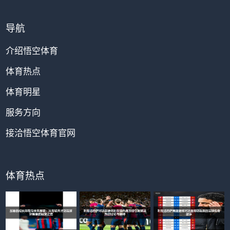
导航
介绍悟空体育
体育热点
体育明星
服务方向
接洽悟空体育官网
体育热点