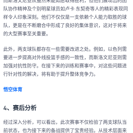
而斯洛文尼亚队虽然未能如愿取得胜利，但他们展现出的团
队协作精神及个别明星球员如卢卡·东契奇等人的精彩表现同
样令人印象深刻。他们不仅仅是一支依赖个人能力取胜的球
队，更是在不断磨合中形成了良好的集体意识，这对于将来
的大型赛事至关重要。
此外，两支球队都存在一些需要改进之处。例如，以色列需
要进一步提高对外线投篮手感的一致性，而斯洛文尼亚则需
加强对抗性防守。在接下来的训练和赛事中，对这些问题进
行针对性的解决，将有助于提升整体竞争力。
悟空体育
4、赛后分析
经过深入分析，可以看出，此次赛事不仅检验了两支球队当
前状态，也为接下来的备战提供了宝贵经验。从技术层面来