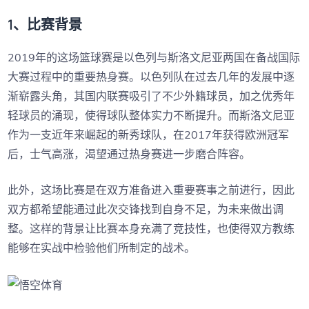
1、比赛背景
2019年的这场篮球赛是以色列与斯洛文尼亚两国在备战国际
大赛过程中的重要热身赛。以色列队在过去几年的发展中逐
渐崭露头角，其国内联赛吸引了不少外籍球员，加之优秀年
轻球员的涌现，使得球队整体实力不断提升。而斯洛文尼亚
作为一支近年来崛起的新秀球队，在2017年获得欧洲冠军
后，士气高涨，渴望通过热身赛进一步磨合阵容。
此外，这场比赛是在双方准备进入重要赛事之前进行，因此
双方都希望能通过此次交锋找到自身不足，为未来做出调
整。这样的背景让比赛本身充满了竞技性，也使得双方教练
能够在实战中检验他们所制定的战术。