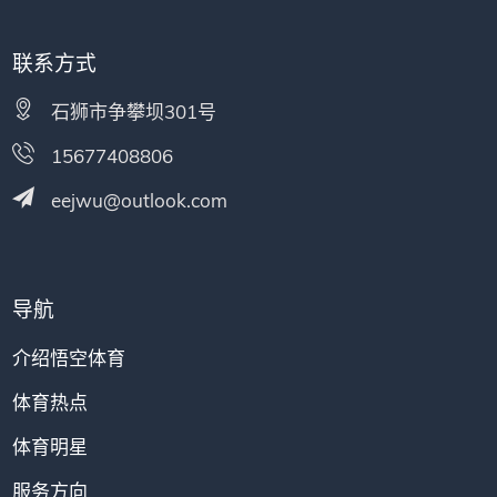
联系方式
石狮市争攀坝301号
15677408806
eejwu@outlook.com
导航
介绍悟空体育
体育热点
体育明星
服务方向