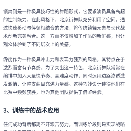
锁舞则是一种极具技巧性的舞蹈形式，它要求演员具备高超
的控制能力。在此风格下，北京街舞队充分利用了空间，通
过快速移动与停顿相结合的方法，将传统锁舞元素与现代战
术创新完美融合。这一方面不仅增加了作品的新鲜感，也让
观众体验到了不同层次上的美感。
霹雳作为一种极具冲击力和表现力强烈的风格，其特点在于
激烈而富有节奏感。为了突出这一特色，北京街舞队常常在
编排中加入大量快节奏、高难度动作，同时运用边路渗透激
发激情，让整支曲目充满力量感。这种巧妙设计使得他们在
比赛中频频获胜，也为其他团队提供了借鉴经验。
3、训练中的战术应用
任何成功背后都离不开艰苦努力，而训练阶段则是实现战略