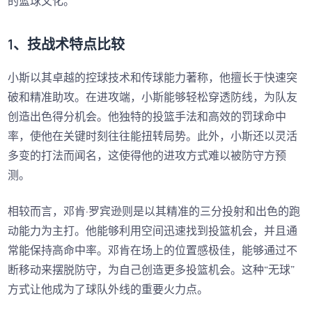
的篮球文化。
1、技战术特点比较
小斯以其卓越的控球技术和传球能力著称，他擅长于快速突
破和精准助攻。在进攻端，小斯能够轻松穿透防线，为队友
创造出色得分机会。他独特的投篮手法和高效的罚球命中
率，使他在关键时刻往往能扭转局势。此外，小斯还以灵活
多变的打法而闻名，这使得他的进攻方式难以被防守方预
测。
相较而言，邓肯·罗宾逊则是以其精准的三分投射和出色的跑
动能力为主打。他能够利用空间迅速找到投篮机会，并且通
常能保持高命中率。邓肯在场上的位置感极佳，能够通过不
断移动来摆脱防守，为自己创造更多投篮机会。这种“无球”
方式让他成为了球队外线的重要火力点。