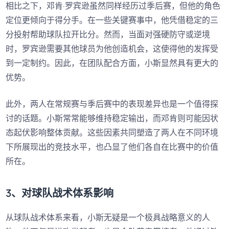
相比之下，邓肯·罗宾逊虽然同样经历过季后赛，但他的角色
定位更倾向于得分手。在一些关键赛事中，他凭借稳定的三
分投射帮助球队拉开比分。然而，当面对强硬防守或逆境
时，罗宾逊需要其他球员为他创造机会，这使得他的发挥受
到一定制约。因此，在团队配合方面，小斯显然具有更大的
优势。
此外，两人在常规赛与季后赛中的表现差异也是一个值得探
讨的话题。小斯常常能够维持稳定输出，而邓肯则可能因状
态起伏影响整体贡献。这些因素共同塑造了两人在不同环境
下所展现出的竞技水平，也凸显了他们各自在比赛中的价值
所在。
3、对球队战术体系影响
从球队战术体系来看，小斯无疑是一个极具战略意义的人