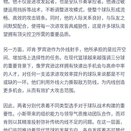
物。他不仅是进攻发起者，也是全队节奏掌控者。他通过敏
捷运用挡拆等战术，不断调整进攻模式，使整个球队形成流
畅、高效的攻击链条。同时，他的人际关系良好，与队友之
间默契配合，使得每一次进攻皆具威胁性，这是许多球队渴
望拥有顶尖控卫所需的重要品质。
另一方面，邓肯·罗宾逊作为外线射手，他所承担的是拉开空
间、增加场上选择性的任务。在现代篮球越来越强调三分球
的重要背景下，像罗宾逊这样拥有快速出手机会与高命中率
的人才，对任何一支追求进攻效率提升的球队来说都是不可
或缺的一环。他们利用外线火力撕裂敌方防线，为内线创造
更多机会，从而有效扩大攻击范围。
因此，两者分别代表着不同类型选手对于球队战术构建的重
要性。小斯带来的组织能力与领导气质推动团队合作，而邓
肯则以其精准投射弥补传统内线不足的问题。在这一层面，
他们共同推动着现代篮球的发展方向，各自发挥着不可替代