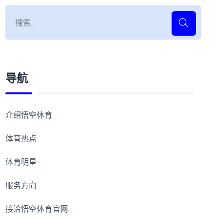
导航
介绍悟空体育
体育热点
体育明星
服务方向
接洽悟空体育官网