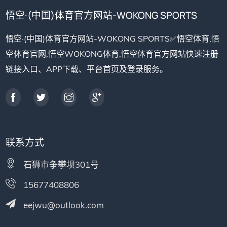
悟空·(中国)体育官方网站-WOKONG SPORTS
悟空·(中国)体育官方网站-WOKONG SPORTS✅悟空体育,悟
空体育官网,悟空WOKONG体育,悟空体育官方网站快速注册
链接入口、APP下载、平台首页及登录服务。
联系方式
石狮市争攀坝301号
15677408806
eejwu@outlook.com