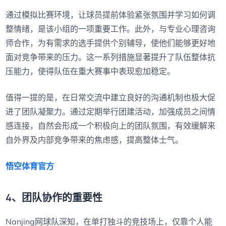
通过模拟比赛环境，让球员提前体验紧张氛围并学习如何调
整情绪，是该小组的一项重要工作。此外，与专业心理咨询
师合作，为有需求的选手提供个别辅导，使他们能够更好地
面对竞争带来的压力。这一系列措施显著提升了队伍整体抗
压能力，使得队伍在重大赛事中表现愈加稳定。
值得一提的是，在日常交流中建立良好的沟通机制也极大促
进了团队凝聚力。通过定期举行团建活动，加强成员之间情
感连接，自然会形成一个积极向上的团队氛围，有效缓解来
自外界及内部竞争带来的焦虑感，提高整体士气。
悟空体育官方
4、团队协作的重要性
Nanjing网球队深知，在单打独斗的竞技场上，仅靠个人能