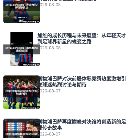
2026-08-08
加维的成长历程与未来展望：从年轻天才
到足球界新星的蜕变之路
2026-08-08
利物浦巴萨对决前瞻体彩竞猜热度激增引
发球迷热烈讨论与期待
2026-08-07
利物浦巴萨再度巅峰对决谁将创造新的足
球传奇故事
2026-08-07