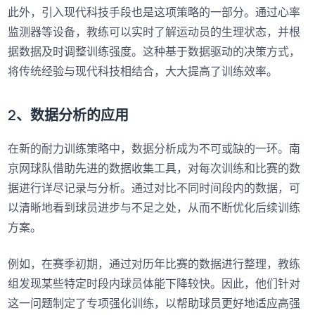
此外，引入现代科技手段也是这项策略的一部分。通过心率
监测器等设备，教练可以实时了解运动员的生理状态，并根
据数据及时调整训练强度。这种基于数据驱动的决策方式，
将传统经验与现代科技相结合，大大提高了训练效率。
2、数据分析的应用
在新的耐力训练策略中，数据分析成为不可或缺的一环。南
京网球队借助先进的数据收集工具，对每次训练和比赛的数
据进行详尽记录与分析。通过对比不同时间段内的数据，可
以清晰地看到球员进步与不足之处，从而不断优化后续训练
方案。
例如，在赛季初期，通过对历年比赛的数据进行整理，教练
组发现某些特定时段内球员体能下降较快。因此，他们针对
这一问题制定了专项强化训练，以帮助球员更好地适应高强