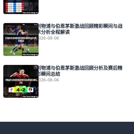
利物浦与伯恩茅斯激战回顾精彩瞬间与战
术分析全程解读
2026-08-06
利物浦与伯恩茅斯激战回顾分析及赛后精
彩瞬间总结
2026-08-06