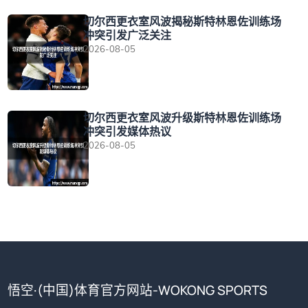
切尔西更衣室风波揭秘斯特林恩佐训练场
冲突引发广泛关注
2026-08-05
切尔西更衣室风波升级斯特林恩佐训练场
冲突引发媒体热议
2026-08-05
悟空·(中国)体育官方网站-WOKONG SPORTS