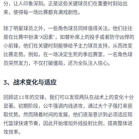
分，让人印象深刻。正是这些关键球员们在重要时刻站出
来，使得每一场比赛都充满戏剧性。
除了明星球员之外，一些角色球员同样值得关注。他们往往
是在比赛中扮演“X因素”，如替补席上的投手或者防守凶悍的
小前锋，他们在关键时刻能够给予主力球员支持，从而改变
比赛走势。例如，在一场决定生死的季后赛里，一名角色球
员突然发力，不仅打破僵局，还为全队注入信心。
3、战术变化与适应
回顾这11年的交锋，我们可以发现两队在战术上的变化十分
显著。初期阶段，公牛强调内线进攻，通过大个子强打来获
取优势。然而随着时间的发展，他们逐渐意识到必须适应现
代篮球快速节奏，因此开始增加外线投射比例，提高整体进
攻效率。