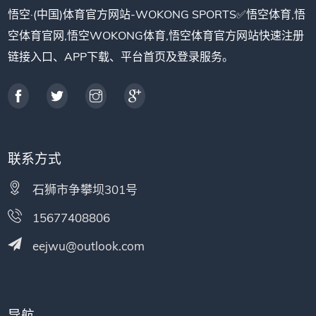
悟空·(中国)体育官方网站-WOKONG SPORTS✅悟空体育,悟
空体育官网,悟空WOKONG体育,悟空体育官方网站快速注册
链接入口、APP下载、平台首页及登录服务。
联系方式
石狮市争攀坝301号
15677408806
eejwu@outlook.com
导航