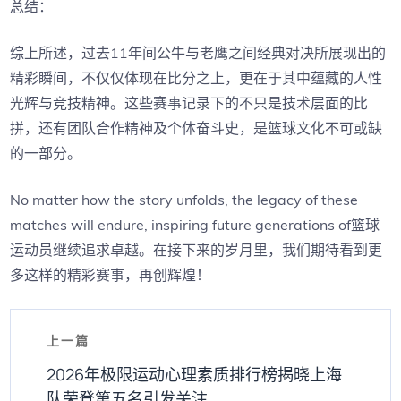
总结：
综上所述，过去11年间公牛与老鹰之间经典对决所展现出的
精彩瞬间，不仅仅体现在比分之上，更在于其中蕴藏的人性
光辉与竞技精神。这些赛事记录下的不只是技术层面的比
拼，还有团队合作精神及个体奋斗史，是篮球文化不可或缺
的一部分。
No matter how the story unfolds, the legacy of these
matches will endure, inspiring future generations of篮球
运动员继续追求卓越。在接下来的岁月里，我们期待看到更
多这样的精彩赛事，再创辉煌！
上一篇
2026年极限运动心理素质排行榜揭晓上海
队荣登第五名引发关注