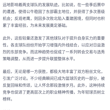
远地影响着两支球队的发展轨迹。比如说，在一些季后赛中
的遭遇，使得公牛稳固了东部霸主地位，并获得了多次晋级
机会；反观老鹰，则因多次败北陷入重建困境，但同时也积
累了丰富经验，为未来发展奠定基础。
此外，这些较量还激发了其他球队对于提升自身实力的重要
性，各支球队纷纷开始学习增强内外线结合，以应对日益激
烈的东部竞争。而这种趋势也促成了一系列转会交易与选秀
策略调整，从而进一步提升联盟整体水平。
最后，无论是哪一方获胜，都极大地丰富了双方粉丝文化，
引发广泛讨论。不少经典瞬间已成为篮球历史的一部分，被
反复回味和传颂，让人怀念那段激情岁月。此外，这种持续
竞争也促进了更高层次上的职业精神传播，为年轻球员树立
榜样。