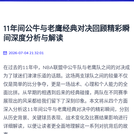
11年间公牛与老鹰经典对决回顾精彩瞬
间深度分析与解读
2026-07-04 21:32:01
在过去的11年中，NBA联盟中公牛队与老鹰队之间的对决成
为了球迷们津津乐道的话题。这场两支球队之间的较量不仅
仅是简单的比分争夺，更是一场战术、心理和个人能力的全
面比拼。从早期的相遇到后来的经典碰撞，两队在不同赛季
展现出的风采都给我们留下了深刻印象。本文将从四个方面
深入分析这11年间公牛与老鹰经典对决中的精彩瞬间，分别
从历史背景、关键球员表现、战术变化及比赛结果影响进行
详细解读，以便让读者更全面地理解这一系列对抗背后的故