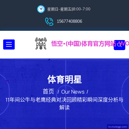
星期日-星期五||8:00-7:00
15677408806
体育明星
首页
Our News
11年间公牛与老鹰经典对决回顾精彩瞬间深度分析与
解读